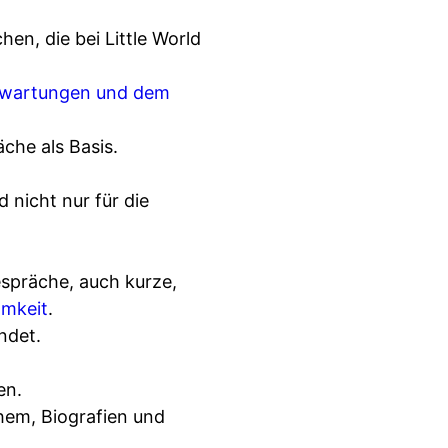
en, die bei Little World
Erwartungen und dem
che als Basis.
 nicht nur für die
espräche, auch kurze,
amkeit
.
ndet.
en.
hem, Biografien und